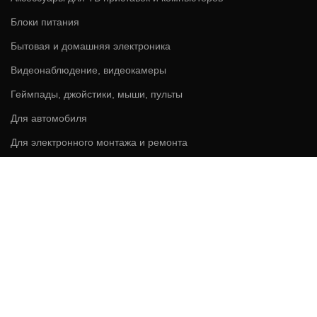
Блоки питания
Бытовая и домашняя электроника
Видеонаблюдение, видеокамеры
Геймпады, джойстики, мыши, пульты
Для автомобиля
Для электронного монтажа и ремонта
Зарядные устройства
Игрушки развлечения электронные
Измерительные приборы
Лазерные дальномеры, уровни (нивелиры) и лазерные указки
Микроскопы и Телескопы
Power Bank, аккумуляторы, батарейки