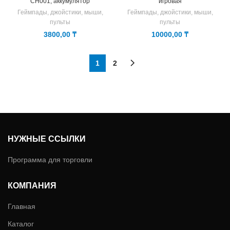
CH001, аккумулятор
игровая
Геймпады, джойстики, мыши,
Геймпады, джойстики, мыши,
пульты
пульты
3800,00
₸
10000,00
₸
1
2
НУЖНЫЕ ССЫЛКИ
Программа для торговли
КОМПАНИЯ
Главная
Каталог