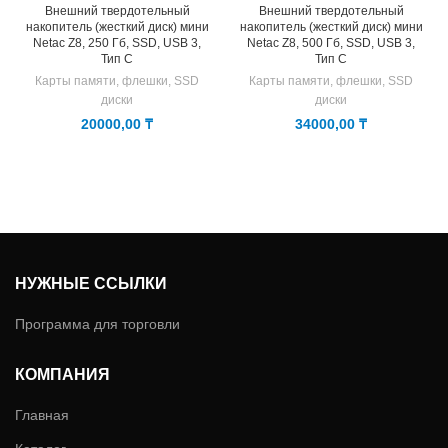
Внешний твердотельный
Внешний твердотельный
накопитель (жесткий диск) мини
накопитель (жесткий диск) мини
Netac Z8, 250 Гб, SSD, USB 3,
Netac Z8, 500 Гб, SSD, USB 3,
Тип C
Тип C
Карты памяти, флешки, SSD
Карты памяти, флешки, SSD
диски
диски
20000,00
₸
34000,00
₸
НУЖНЫЕ ССЫЛКИ
Программа для торговли
КОМПАНИЯ
Главная