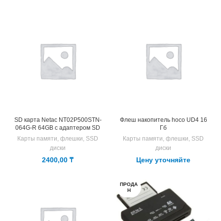
SD карта Netac NT02P500STN-
Флеш накопитель hoco UD4 16
064G-R 64GB с адаптером SD
Гб
Карты памяти, флешки, SSD
Карты памяти, флешки, SSD
диски
диски
2400,00
₸
Цену уточняйте
ПРОДА
Н