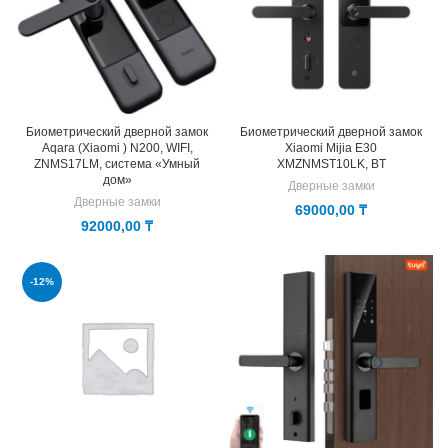
Биометрический дверной замок
Биометрический дверной замок
Aqara (Xiaomi ) N200, WIFI,
Xiaomi Mijia E30
ZNMS17LM, система «Умный
XMZNMST10LK, BT
дом»
Дверные замки
Дверные замки
69000,00
₸
92000,00
₸
-12%