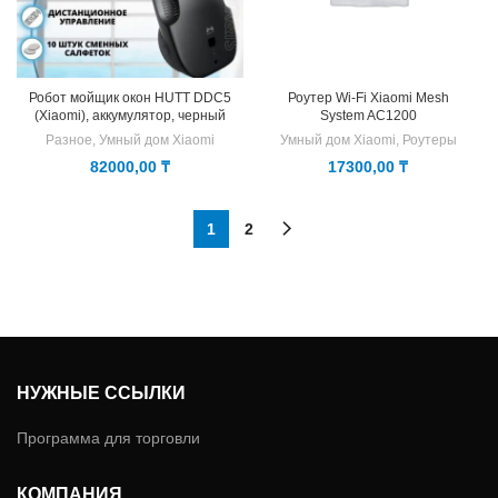
Робот мойщик окон HUTT DDC5
Роутер Wi-Fi Xiaomi Mesh
(Xiaomi), аккумулятор, черный
System AC1200
Разное
,
Умный дом Xiaomi
Умный дом Xiaomi
,
Роутеры
82000,00
₸
17300,00
₸
1
2
НУЖНЫЕ ССЫЛКИ
Программа для торговли
КОМПАНИЯ