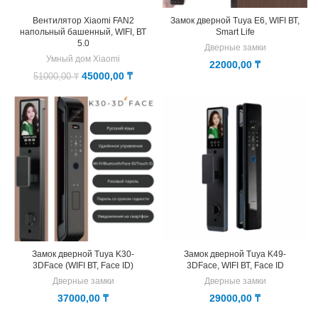
Вентилятор Xiaomi FAN2
Замок дверной Tuya E6, WIFI ВТ,
напольный башенный, WIFI, ВТ
Smart Life
5.0
Дверные замки
Умный дом Xiaomi
22000,00
₸
Первоначальная
Текущая
45000,00
₸
51000,00
₸
цена
цена:
составляла
45000,00 ₸.
51000,00 ₸.
Замок дверной Tuya K30-
Замок дверной Tuya K49-
3DFace (WIFI ВТ, Face ID)
3DFace, WIFI ВТ, Face ID
Дверные замки
Дверные замки
37000,00
₸
29000,00
₸