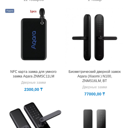
NFC карта замка для умного
Биометрический дверной замок
замка Aqara ZNMSC11LM
Aqara (Xiaomi ) N100,
ZNMS16LM, BT
Дверные замки
Дверные замки
2300,00
₸
77000,00
₸