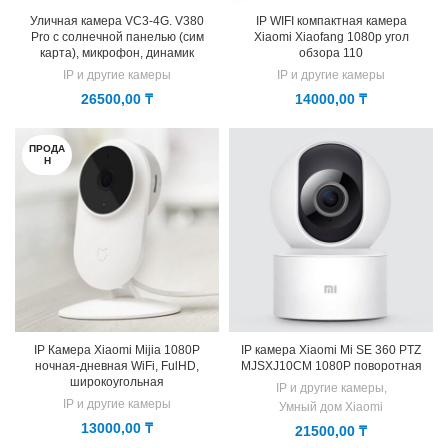
Уличная камера VC3-4G. V380
IP WIFI компактная камера
Pro с солнечной панелью (сим
Xiaomi Xiaofang 1080p угол
карта), микрофон, динамик
обзора 110
IP и другие камеры
IP и другие камеры
26500,00
₸
14000,00
₸
ПРОДА
Н
IP Камера Xiaomi Mijia 1080P
IP камера Xiaomi Mi SE 360 PTZ
ночная-дневная WiFi, FulHD,
MJSXJ10CM 1080P поворотная
широкоугольная
IP и другие камеры
,
IP и другие камеры
Умный дом Xiaomi
13000,00
₸
21500,00
₸