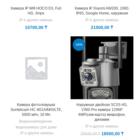
Камера IP Wifi HOCO D3, Full
Камера IP Xiaomi AW200, 1080,
HD, 3mpx
IP65, Google Home, наружная
IP и другие камеры
IP и другие камеры
10700,00
₸
21500,00
₸
-10%
Камера фотоловушка
Наружная двойная SC03-4G,
Suntekcam HC-801A/M/G/LTE,
V360 Pro камера 1296P
5000 мАч, 16 Мп
4MP(сим-карта) микрофон,
динамик
Видеонаблюдение,
IP и другие камеры
видеокамеры для дома
,
IP и другие камеры
Первоначальная
Текущ
18500,00
₸
20500,00
₸