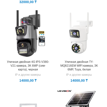
цена
цена:
32000,00
₸
составляла
18500,
20500,00 ₸.
Уличная двойная 4G IPS-V380-
Уличная двойная TY-
V21 камера, 3K 6MP (сим-
MQ8216EM WIFI камера, 3K
карта), черная
6MP, Tuya, белая
IP и другие камеры
IP и другие камеры
14000,00
₸
14000,00
₸